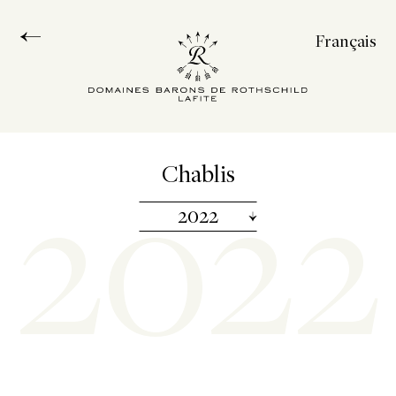
Français
English
Español
中文
2022
Chablis
2022