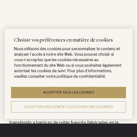
Choisir vos préférences en matière de cookies
Duhart se elabora según el método tradicional de
Nous utilisons des cookies pour personnaliser le contenu et
Burdeos. Las uvas son cuidadosamente seleccionadas y
analyser l’accès à notre site Web. Vous pouvez choisir si
vous n’acceptez que les cookies nécessaires au
transferidas a cubas de concreto o acero inoxidable,
fonctionnement du site Web ou si vous souhaitez également
dependiendo de su origen, donde se someten al proceso
autoriser les cookies de suivi. Pour plus d’informations,
veuillez consulter notre
politique de confidentialité
.
de fermentación alcohólica durante el cual se efectúan
remontajes periódicos con el objeto de optimizar la
ACCEPTER TOUS LES COOKIES
extracción. La maceración toma un total de 20 días antes
del trasiego.
ACCEPTER UNIQUEMENT LES COOKIES NÉCESSAIRES
Una vez concluida la fermentación maloláctica, el vino es
transferido a barricas de roble francés fabricadas en la
Tonelería de Domaines en Pauillac. En diciembre se realiza