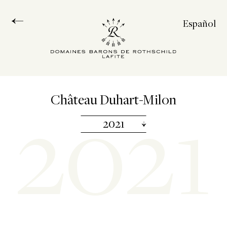
Español
Français
English
中文
2021
Château Duhart-Milon
2021