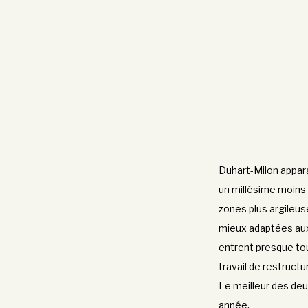
Duhart-Milon apparaî
un millésime moins s
zones plus argileus
mieux adaptées aux 
entrent presque to
travail de restructur
Le meilleur des deu
année.