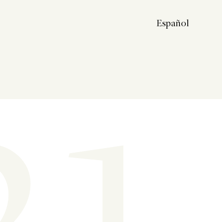
21
Español
Français
English
中文